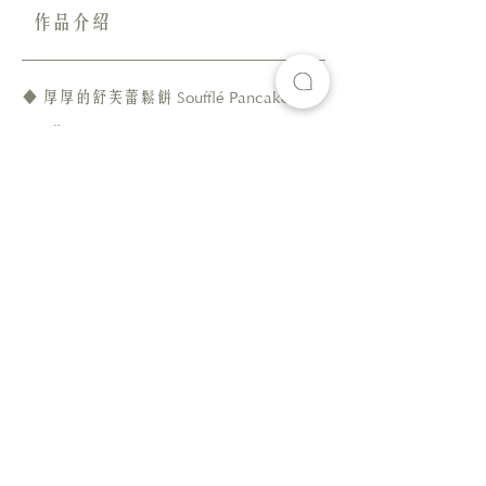
作品介紹
Soufflé Pancake
◆ 厚厚的舒芙蕾鬆餅
candle
Mouseee Cake
◆ 水果慕斯切塊蛋糕
Candle
Cookie Cheese Cake
◆ 繽紛起司餅乾塔
Candle