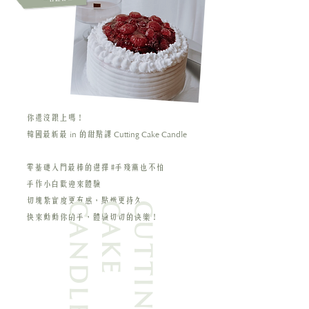
你還沒跟上嗎！
in
Cutting Cake Candle
韓國最新最
的甜點課
零基礎入門最棒的選擇 #手殘黨也不怕
手作小白歡迎來體驗
切塊紮實度更有感，點燃更持久
E
C
A
K
E
C
A
N
D
L
CUTTING
快來動動你的手，體驗切切的快樂！