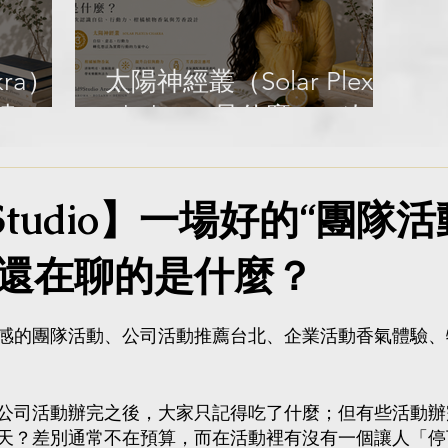
Library
G
L
kra）是
太陽神經叢（Solar Plexus
達、溝
Chakra）是什麼？一次認
與芳香
識自信、行動力、柑橘植
o
物香氣與芳香設計｜
9Studio】一場好的“團隊
Gold9Studio Aroma
Library
還在聊的是什麼？
感的團隊活動、公司活動推薦台北、企業活動香氣體驗、
公司活動辦完之後，大家只記得吃了什麼；但有些活動辦
天？差別通常不在預算，而在活動裡有沒有一個讓人「停