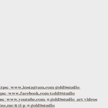
ttps://www.instagram.com/gold9studio/
tps://www.facebook.com/Gold9Studio
ps://www.youtube.com/@gold9studio_art/videos
line.me/R/ti/p/@gold9studio