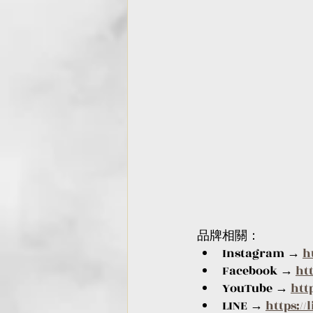
品牌相關：
Instagram → 
h
Facebook → 
ht
YouTube → 
htt
LINE → 
https://