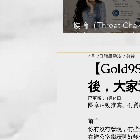
Library
喉輪（Throat Cha
什麼？一次認識表
通、草本植物香氣
4月12日
讀畢需時 2 分鐘
設計｜Gold9Studi
【Gold
Aroma Library
後，大家
已更新：
4月14日
團隊活動推薦、有質
前言：
你有沒有發現，有些
在辦公室繼續聊好幾