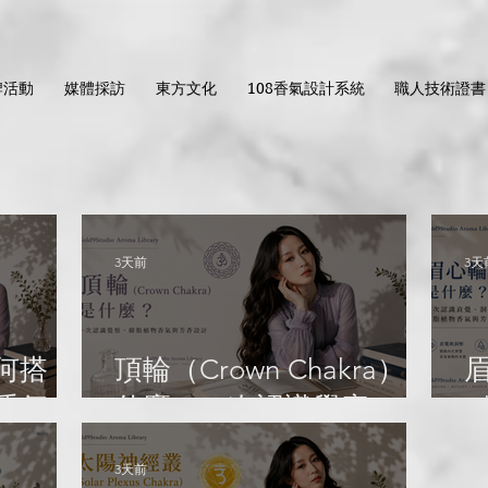
牌活動
媒體採訪
東方文化
108香氣設計系統
職人技術證書
3天前
3天
何搭
頂輪（Crown Chakra）是
眉
大香氣配
什麼？一次認識覺察、樹
C
脂植物香氣與芳香設計｜
3天前
ma
Gold9Studio Aroma