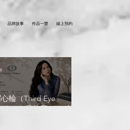
品牌故事
作品一覽
線上預約
前
心輪（Third Eye
hakra）是什麼？ 一次認
識直覺、洞察力、樹脂植
物香氣與芳香設計｜