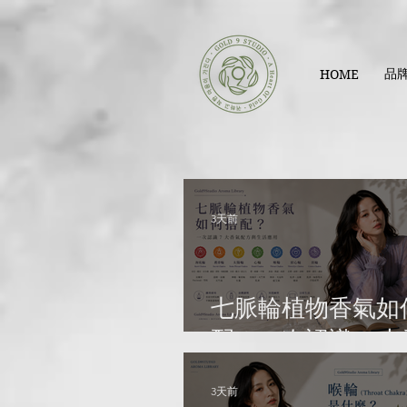
品
HOME
3天前
七脈輪植物香氣如
配？一次認識 7 
方與生活應用｜
3天前
Gold9Studio Aro