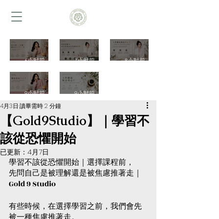
每天留
成熟的
每天都
6小时前
7小时前
8小时前
10分鐘
魅力，
很忙別
讓自己
來自舒
忘了照
總是沒
工作總
安靜一
服而有
顧自己
9小时前
9小时前
有自
是無法
4月3日
讀畢需時 2 分鐘
下一次
質感的
一次認
信？一
專心？
【Gold9Studio】｜學習不
認識冥
氣味一
識女性
次認識
一次認
該從恐懼開始
想香氣
次認識
花香\植
自信香
識專注
已更新：
4月7日
樹脂植
木質植
物芳香
氣、植
香氣、
學習不該從恐懼開始｜選擇課程前，
物與靜
物香
設計與
物芳香
植物芳
先問自己是被理解還是被焦慮推著走｜
心空間
氣、男
日常生
Gold 9 Studio
設計與
香設計
芳香設
性香氛
活儀式
建立自
與工作
有些時候，在選擇學習之前，我們會先
計｜
設計與
｜
己的生
空間氛
被一種焦慮推著走。