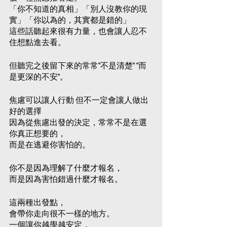
Gold9St
Gold9St
生活品
「你不知道的真相」「別人沒教你的現
活儀式
圍｜
實」「你以為的，其實都是錯的」
udio
udio
味｜
Gold9St
｜
這些話聽起來很有力量，也會讓人忍不
Aroma
Aroma
Gold9St
udio
Gold9St
住想點進去看。
Library
Librar
udio
Aroma
udio
Aroma
但聽完之後留下來的常常"不是清楚" "而
Library
Aroma
是更深的不安"。
Library
Library
焦慮可以讓人行動 但不一定會讓人做出
好的選擇
因為從焦慮出發的決定，常常不是在選
你真正想要的，
而是在逃避你害怕的。
你不是因為理解了什麼才報名，
而是因為害怕錯過什麼才報名。
這兩種出發點，
會帶你走向很不一樣的地方。
一個讓你越學越安定，