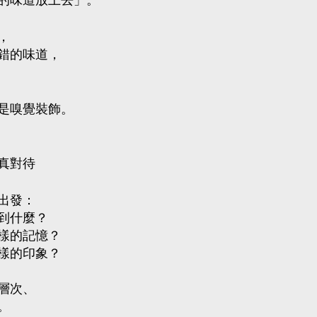
的味道放上去」。
，
錯的味道，
是嗅覺裝飾。
真對待
出發：
到什麼？
樣的記憶？
樣的印象？
層次、
。