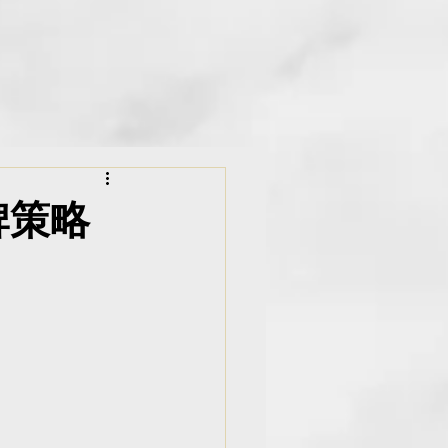
old9Studio Aroma
ibrary
牌策略