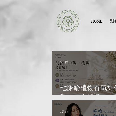
品
HOME
3天前
七脈輪植物香氣如
配？一次認識 7 
方與生活應用｜
3天前
Gold9Studio Aro