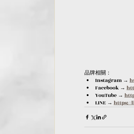
品牌相關：
Instagram → 
h
Facebook → 
ht
YouTube → 
htt
LINE → 
https://