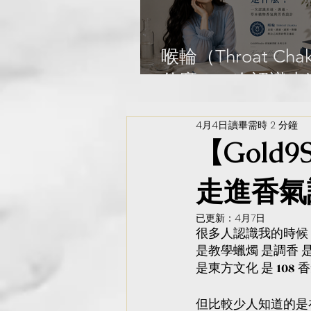
Library
喉輪（Throat Cha
什麼？一次認識表
通、草本植物香氣
4月4日
讀畢需時 2 分鐘
設計｜Gold9Studi
【Gold
Aroma Library
走進香氣
已更新：
4月7日
很多人認識我的時候
是教學蠟燭 是調香 
是東方文化 是 108
但比較少人知道的是