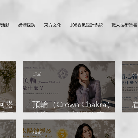
牌活動
媒體採訪
東方文化
108香氣設計系統
職人技術證書
3天前
3天
何搭
頂輪（Crown Chakra）是
眉
大香氣配
什麼？一次認識覺察、樹
C
脂植物香氣與芳香設計｜
3天前
ma
Gold9Studio Aroma