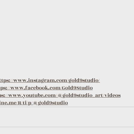
ttps://www.instagram.com/gold9studio/
tps://www.facebook.com/Gold9Studio
ps://www.youtube.com/@gold9studio_art/videos
line.me/R/ti/p/@gold9studio