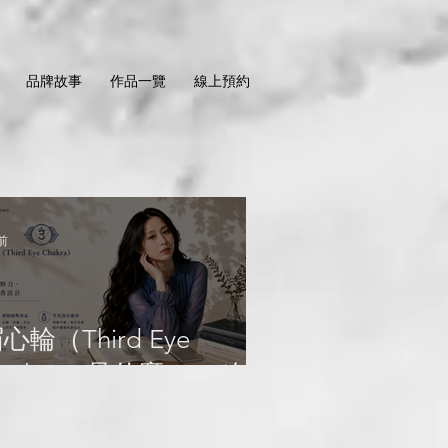
品牌故事
作品一覽
線上預約
前
心輪（Third Eye
hakra）是什麼？ 一次認
識直覺、洞察力、樹脂植
物香氣與芳香設計｜