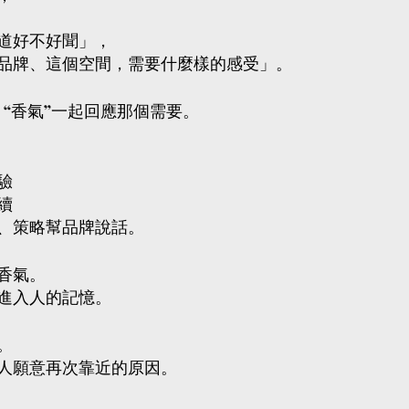
道好不好聞」，
品牌、這個空間，需要什麼樣的感受」。
”  “香氣”一起回應那個需要。
驗
續
、策略幫品牌說話。
香氣。
進入人的記憶。
。
人願意再次靠近的原因。