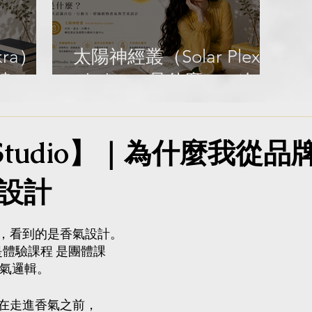
Library
G
L
kra）是
太陽神經叢（Solar Plexus
達、溝
Chakra）是什麼？一次認
與芳香
識自信、行動力、柑橘植
o
物香氣與芳香設計｜
9Studio】｜為什麼我從品
Gold9Studio Aroma
Library
設計
，看到的是香氣設計。
是體驗課程 是團體課
 香氣邏輯。
在走進香氣之前，