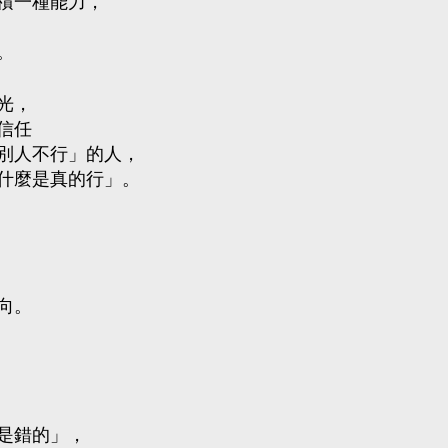
積一種能力，
。
光，
信任
別人不行」的人，
什麼是真的行」。
向。
是錯的」，