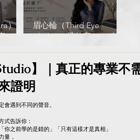
L
Gold9Studio Aroma
Library
kra）是
眉心輪（Third Eye
察、樹
Chakra）是什麼？ 一次認
設計｜
識直覺、洞察力、樹脂植
ma
物香氣與芳香設計｜
9Studio】｜真正的專業不
Gold9Studio Aroma
Library
來證明
定會遇到不同的聲音。
方式告訴你：
「你之前學的是錯的」「只有這樣才是真相」
力量，