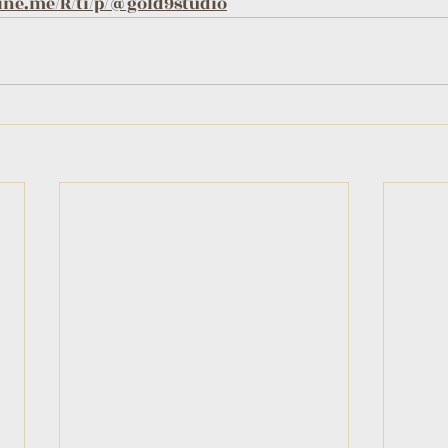
line.me/R/ti/p/@gold9studio