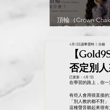
Library
頂輪（Crown Cha
什麼？一次認識覺
脂植物香氣與芳香
Gold9Studio Aro
4月3日
讀畢需時 2 分鐘
【Gold
Library
否定別人
已更新：
4月7日
在學習的路上，你一
有些人會用很直接的
「別人教的都不對」
這種聲音聽起來很有