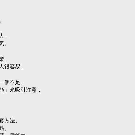
。
人，
氣。
業，
人很容易。
一個不足、
能」來吸引注意，
套方法、
點、