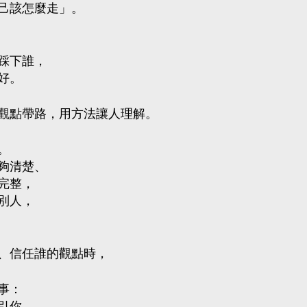
己該怎麼走」。
踩下誰，
好。
觀點帶路，用方法讓人理解。
。
夠清楚、
完整，
別人，
、信任誰的觀點時，
事：