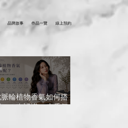
品牌故事
作品一覽
線上預約
前
七脈輪植物香氣如何搭
配？一次認識 7 大香氣配
方與生活應用｜
old9Studio Aroma