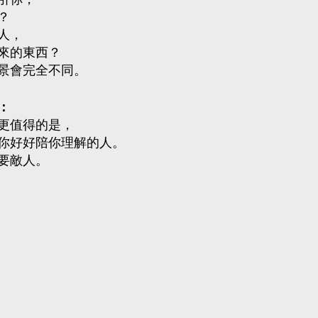
引你，
？
人，
來的東西？
景會完全不同。
：
更值得的是，
你好好陪你理解的人。
要敵人。