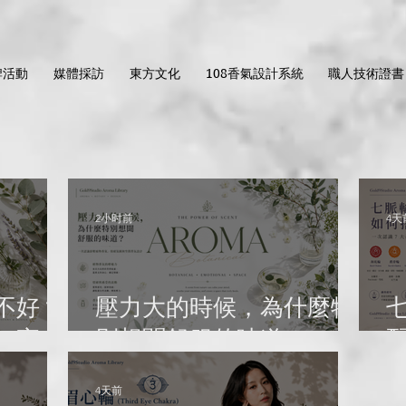
牌活動
媒體採訪
東方文化
108香氣設計系統
職人技術證書
2小时前
4天
不好？
壓力大的時候，為什麼特
、夜晚
別想聞舒服的味道？一次
計｜
認識舒壓植物香氣、情緒
4天前
ma
G
氛圍與空間香氛設計｜