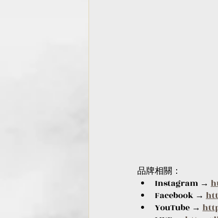
品牌相關：
Instagram → 
h
Facebook → 
ht
YouTube → 
htt