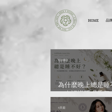
品
HOME
5分钟前
為什麼晚上總是睡
一次認識睡眠香氣
儀式與植物芳香設
4天前
Gold9Studio Aro