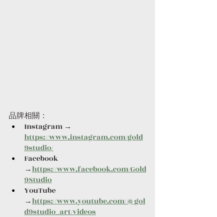
品牌相關：
Instagram → 
https://www.instagram.com/gold
9studio/
Facebook 
→
https://www.facebook.com/Gold
9Studio
YouTube 
→
https://www.youtube.com/@gol
d9studio_art/videos