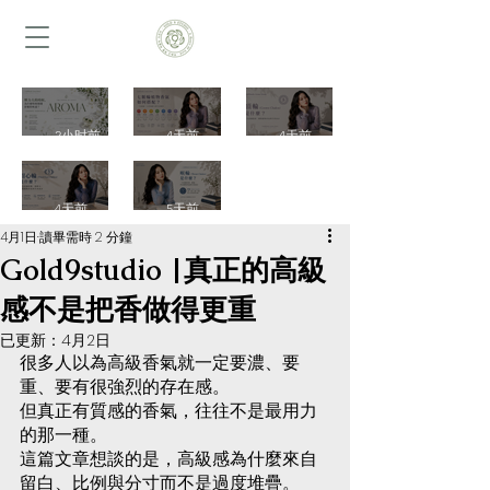
壓力大
七脈輪
頂輪
2小时前
4天前
4天前
的時
植物香
（Crow
n
候，為
氣如何
眉心輪
喉輪
Chakra
什麼特
搭配？
4天前
5天前
（Third
（Throa
）是什
4月1日
讀畢需時 2 分鐘
別想聞
一次認
Eye
t
Gold9studio |真正的高級
麼？一
舒服的
識 7 大
Chakra
Chakra
感不是把香做得更重
次認識
味道？
香氣配
）是什
）是什
覺察、
已更新：
4月2日
一次認
方與生
麼？ 一
麼？一
很多人以為高級香氣就一定要濃、要
樹脂植
識舒壓
活應用
次認識
次認識
重、要有很強烈的存在感。
物香氣
植物香
｜
直覺、
表達、
但真正有質感的香氣，往往不是最用力
與芳香
的那一種。
Gold9St
氣、情
洞察
溝通、
這篇文章想談的是，高級感為什麼來自
設計｜
udio
緒氛圍
力、樹
草本植
留白、比例與分寸而不是過度堆疊。