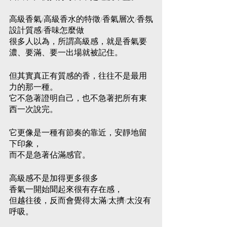
Aroma
Gold9St
與空間
脂植物
物香氣
Library
udio
高級香氣/高級香水的特徵/香氣層次/香氛
香氛設
香氣與
與芳香
設計質感/香味怎麼做
Aroma
計｜
芳香設
設計｜
很多人以為，所謂高級感，就是香氣要
Library
濃、要滿、要一出場就被記住。
Gold9St
Gold9St
計｜
udio
udio
Gold9St
但其實真正有質感的香，往往不是最用
Aroma
Aroma
udio
力的那一種。
Library
Library
Aroma
它不急著證明自己，也不急著把所有東
西一次說完。
Library
它更像是一種有節奏的靠近，安靜地留
下印象，
而不是急著佔滿感官。
高級感不是加得更多很多
香氣一開始聞起來很有存在感，
但越往後，反而會覺得太滿/太擠/太沒有
呼吸。