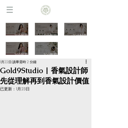
每天留
成熟的
每天都
21小时前
22小时前
22小时前
10分鐘
魅力，
很忙別
讓自己
來自舒
忘了照
總是沒
工作總
安靜一
服而有
顧自己
24小时前
24小时前
有自
是無法
1月22日
讀畢需時 2 分鐘
下一次
質感的
一次認
信？一
專心？
Gold9Studio | 香氣設計師
認識冥
氣味一
識女性
次認識
一次認
先從理解再到香氣設計價值
想香氣
次認識
花香\植
自信香
識專注
已更新：
1月23日
樹脂植
木質植
物芳香
氣、植
香氣、
物與靜
物香
設計與
物芳香
植物芳
心空間
氣、男
日常生
設計與
香設計
芳香設
性香氛
活儀式
建立自
與工作
計｜
設計與
｜
己的生
空間氛