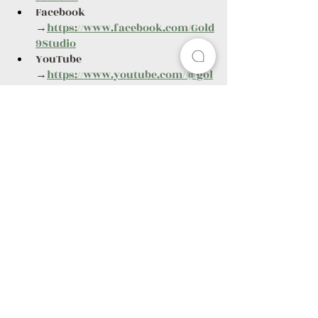
Facebook 
→
https://www.facebook.com/Gold
9Studio
YouTube 
→
https://www.youtube.com/@gol
d9studio_art/videos
LINE 
→
https://line.me/R/ti/p/@gold9stu
dio
查看全部
最新文章