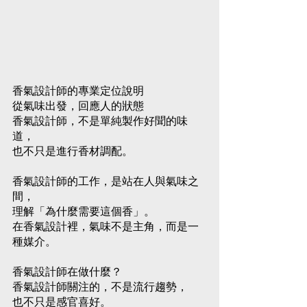
Gold9St
Gold9St
生活品
活儀式
圍｜
udio
udio
味｜
Gold9St
｜
Aroma
Aroma
Gold9St
udio
Gold9St
Library
Librar
udio
Aroma
udio
Aroma
Library
香氣設計師的專業定位說明
Aroma
從氣味出發，回應人的狀態
Library
Library
香氣設計師，不是單純製作好聞的味
道，
也不只是進行香材調配。
香氣設計師的工作，是站在人與氣味之
間，
理解「為什麼需要這個香」。
在香氣設計裡，氣味不是主角，而是一
種媒介。
香氣設計師在做什麼？
香氣設計師關注的，不是流行趨勢，
也不只是感官喜好。