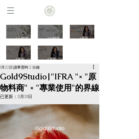
為什麼
壓力大
七脈輪
1小时前
3小时前
4天前
晚上總
的時
植物香
是睡不
候，為
氣如何
頂輪
眉心輪
好？一
什麼特
搭配？
4天前
4天前
（Crow
（Third
1月22日
讀畢需時 2 分鐘
次認識
別想聞
一次認
n
Eye
Gold9Studio|"IFRA "× "原
睡眠香
舒服的
識 7 大
Chakra
Chakra
物料商" × "專業使用"的界線
氣、夜
味道？
香氣配
）是什
）是什
已更新：
3月31日
晚儀式
一次認
方與生
麼？一
麼？ 一
與植物
識舒壓
活應用
次認識
次認識
芳香設
植物香
｜
覺察、
直覺、
Gold9St
計｜
氣、情
樹脂植
洞察
Gold9Studio
udio
Gold9St
緒氛圍
物香氣
力、樹