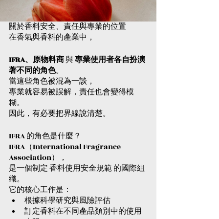
Aroma
udio
與空間
與芳香
脂植物
Library
Aroma
香氛設
設計｜
香氣與
關於香料安全、責任與專業的位置
Library
計｜
在香氣與香料的產業中，
Gold9St
芳香設
udio
Gold9St
計｜
IFRA、原物料商
 與 
專業使用者各自扮演
Aroma
udio
Gold9St
著不同的角色
。
Library
Aroma
udio
當這些角色被混為一談，
Library
專業就容易被誤解，責任也會變得模
Aroma
糊。
Library
因此，有必要把界線說清楚。
IFRA 的角色是什麼？
IFRA（International Fragrance 
Association），
是一個制定 香料使用安全規範 的國際組
織。
它的核心工作是：
根據科學研究與風險評估
訂定香料在不同產品類別中的使用