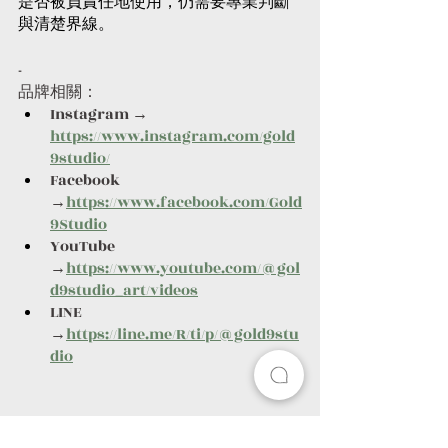
是否被負責任地使用，仍需要專業判斷
與清楚界線。
-
品牌相關：
Instagram → 
https://www.instagram.com/gold
9studio/
Facebook 
→
https://www.facebook.com/Gold
9Studio
YouTube 
→
https://www.youtube.com/@gol
d9studio_art/videos
LINE 
→
https://line.me/R/ti/p/@gold9stu
dio