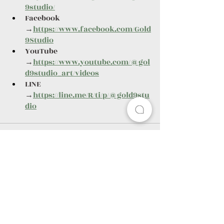
9studio/
Facebook 
→
https://www.facebook.com/Gold
9Studio
YouTube 
→
https://www.youtube.com/@gol
d9studio_art/videos
LINE 
→
https://line.me/R/ti/p/@gold9stu
dio
查看全部
最新文章