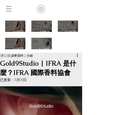
每天留
成熟的
每天都
3小时前
4小时前
5小时前
10分鐘
魅力，
很忙別
讓自己
來自舒
忘了照
總是沒
工作總
安靜一
服而有
顧自己
6小时前
6小时前
有自
是無法
1月22日
讀畢需時 2 分鐘
下一次
質感的
一次認
信？一
專心？
Gold9Studio | IFRA 是什
認識冥
氣味一
識女性
次認識
一次認
麼？IFRA 國際香料協會
想香氣
次認識
花香\植
自信香
識專注
已更新：
3月31日
樹脂植
木質植
物芳香
氣、植
香氣、
物與靜
物香
設計與
物芳香
植物芳
心空間
氣、男
日常生
設計與
香設計
芳香設
性香氛
活儀式
建立自
與工作
Gold9Studio
計｜
設計與
｜
己的生
空間氛