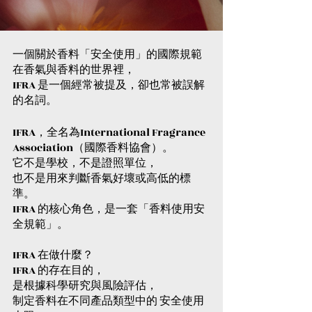
Gold9St
Gold9St
生活品
活儀式
圍｜
udio
udio
味｜
Gold9St
｜
Aroma
Aroma
Gold9St
一個關於香料「安全使用」的國際規範
udio
Gold9St
Library
Librar
在香氣與香料的世界裡，
udio
Aroma
udio
IFRA 是一個經常被提及，卻也常被誤解
Aroma
Library
Aroma
的名詞。
Library
Library
IFRA，全名為International Fragrance 
Association（國際香料協會）。
它不是學校，不是證照單位，
也不是用來判斷香氣好壞或高低的標
準。
IFRA 的核心角色，是一套「香料使用安
全規範」。
IFRA 在做什麼？
IFRA 的存在目的，
是根據科學研究與風險評估，
制定香料在不同產品類型中的 安全使用