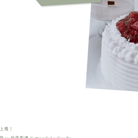
G
上嗎！