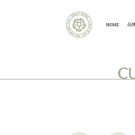
品
HOME
C