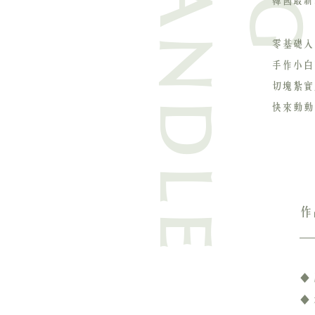
韓國最新
零基礎入
手作小白
切塊紮實
快來動動
作
◆
◆