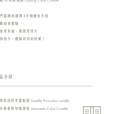
in
Cutting Cake Candle
最
的甜點課
門最棒的選擇 #手殘黨也不怕
歡迎來體驗
度更有感，點燃更持久
你的手，體驗切切的快樂！
課程內容
品介紹
Soufflé Pancake candle
 厚厚的舒芙蕾鬆餅
Mouseee Cake Candle
 水果慕斯切塊蛋糕