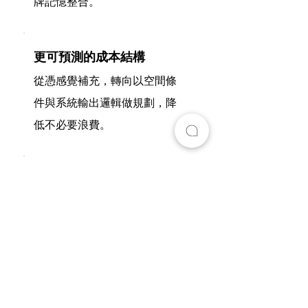
牌記憶整合。
更可預測的成本結構
從憑感覺補充，轉向以空間條
件與系統輸出邏輯做規劃，降
低不必要浪費。
更適合建案的氣味語言
不是單純挑香，而是建立與空
間定位、客群感受與品牌質感
一致的表現。
更專業的展示品質